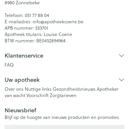
8980
Zonnebeke
Telefoon:
051 77 88 04
E-mailadres:
info@
apotheekcoene.be
APB nummer:
333701
Apotheek titularis:
Louise Coene
BTW nummer:
BE0432894964
Klantenservice
FAQ
Uw apotheek
Over ons
Nuttige links
Gezondheidsnieuws
Apotheker
van wacht
Voorschrift
Zorgtarieven
Nieuwsbrief
Blijf op de hoogte van nieuwe producten en promoties
E-mail adres