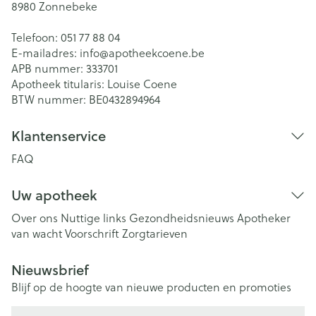
8980
Zonnebeke
Telefoon:
051 77 88 04
E-mailadres:
info@
apotheekcoene.be
APB nummer:
333701
Apotheek titularis:
Louise Coene
BTW nummer:
BE0432894964
Klantenservice
FAQ
Uw apotheek
Over ons
Nuttige links
Gezondheidsnieuws
Apotheker
van wacht
Voorschrift
Zorgtarieven
Nieuwsbrief
Blijf op de hoogte van nieuwe producten en promoties
E-mail adres