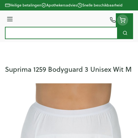
Ga naar de inhoud
Veilige betalingen
Apothekersadvies
Snelle beschikbaarheid
Menu
Zoek
Product, merk, categorie...
Suprima 1259 Bodyguard 3 Unisex Wit M