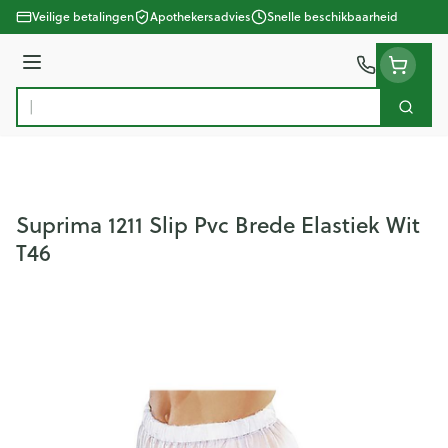
Ga naar de inhoud
Veilige betalingen
Apothekersadvies
Snelle beschikbaarheid
Menu
Zoek
Product, merk, categorie...
Suprima 1211 Slip Pvc Brede Elastiek Wit
T46