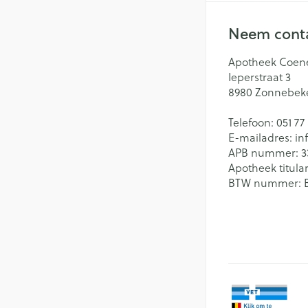
Neem conta
Apotheek Coen
Ieperstraat 3
8980
Zonnebek
Telefoon:
051 77
E-mailadres:
in
APB nummer:
3
Apotheek titular
BTW nummer: