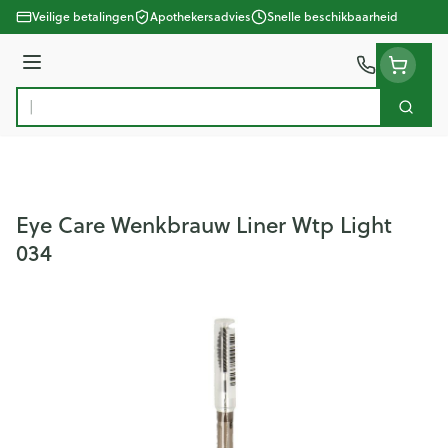
Ga naar de inhoud
Veilige betalingen
Apothekersadvies
Snelle beschikbaarheid
Menu
Zoek
Product, merk, categorie...
Eye Care Wenkbrauw Liner Wtp Light
034