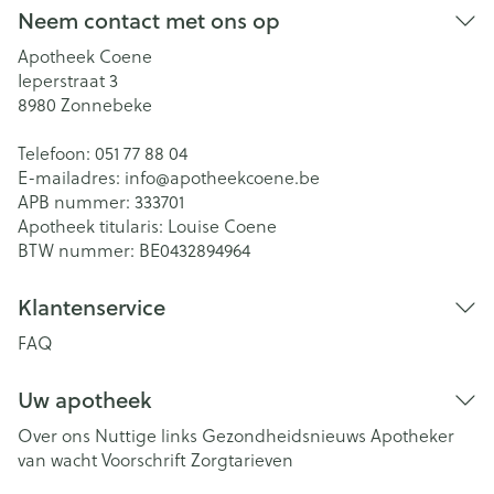
Neem contact met ons op
Apotheek Coene
Ieperstraat 3
8980
Zonnebeke
Telefoon:
051 77 88 04
E-mailadres:
info@
apotheekcoene.be
APB nummer:
333701
Apotheek titularis:
Louise Coene
BTW nummer:
BE0432894964
Klantenservice
FAQ
Uw apotheek
Over ons
Nuttige links
Gezondheidsnieuws
Apotheker
van wacht
Voorschrift
Zorgtarieven