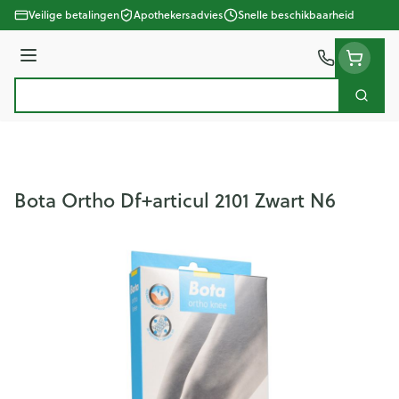
Ga naar de inhoud
Veilige betalingen
Apothekersadvies
Snelle beschikbaarheid
Menu
Zoek
Product, merk, categorie...
Bota Ortho Df+articul 2101 Zwart N6