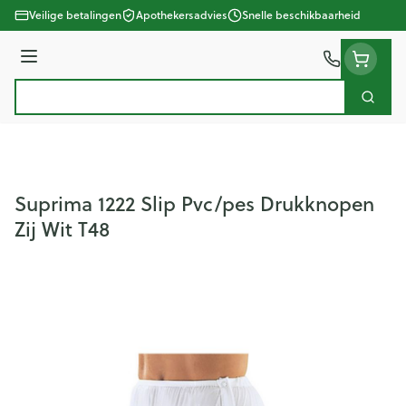
Ga naar de inhoud
Veilige betalingen
Apothekersadvies
Snelle beschikbaarheid
Menu
Zoek
Product, merk, categorie...
Suprima 1222 Slip Pvc/pes Drukknopen
Zij Wit T48