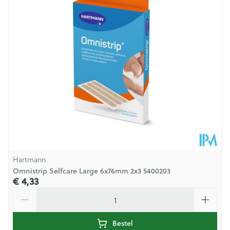
Behoud
Kamertemperatuur (15°C - 25°C)
Hartmann
Omnistrip Selfcare Large 6x76mm 2x3 5400203
€ 4,33
Aantal
Bestel