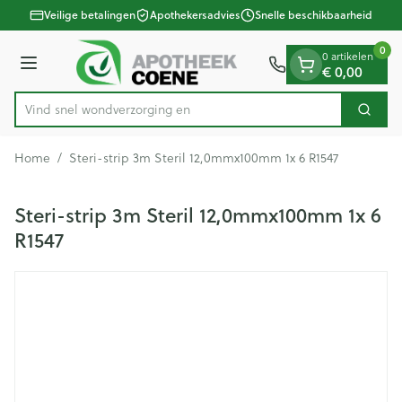
Dia 1 van 1
Ga naar de inhoud
Veilige betalingen
Apothekersadvies
Snelle beschikbaarheid
0
0 artikelen
Menu
€ 0,00
Vind snel wondverzo
Zoek
Product, merk, categorie...
Home
/
Steri-strip 3m Steril 12,0mmx100mm 1x 6 R1547
Steri-strip 3m Steril 12,0mmx100mm 1x 6
R1547