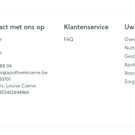
ct met ons op
Klantenservice
Uw
e
FAQ
Over
Nutt
e
Gez
Apot
 88 04
fo@
apotheekcoene.be
Voor
33701
Zorg
is:
Louise Coene
BE0432894964