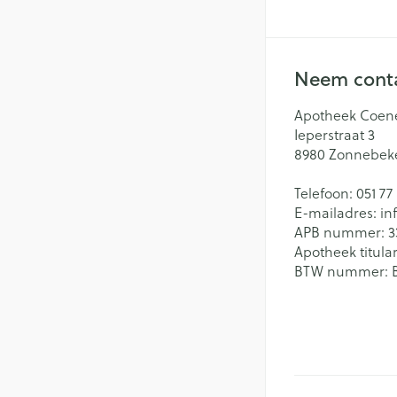
Neem conta
Apotheek Coen
Ieperstraat 3
8980
Zonnebek
Telefoon:
051 77
E-mailadres:
in
APB nummer:
3
Apotheek titular
BTW nummer: