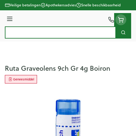
Ga naar de inhoud
Veilige betalingen
Apothekersadvies
Snelle beschikbaarheid
Menu
Zoek
Product, merk, categorie...
Ruta Graveolens 9ch Gr 4g Boiron
Geneesmiddel