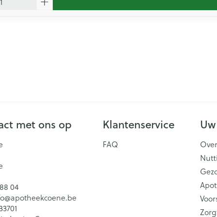
ct met ons op
Klantenservice
Uw
e
FAQ
Over
Nutt
e
Gez
Apot
 88 04
fo@
apotheekcoene.be
Voor
33701
Zorg