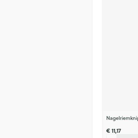
Nagelriemkni
€ 11,17
Aantal