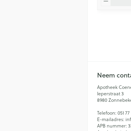
Neem conta
Apotheek Coen
Ieperstraat 3
8980
Zonnebek
Telefoon:
051 77
E-mailadres:
in
APB nummer:
3