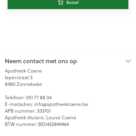
Bestel
Neem contact met ons op
Apotheek Coene
Ieperstraat 3
8980
Zonnebeke
Telefoon:
051 77 88 04
E-mailadres:
info@
apotheekcoene.be
APB nummer:
333701
Apotheek titularis:
Louise Coene
BTW nummer:
BE0432894964