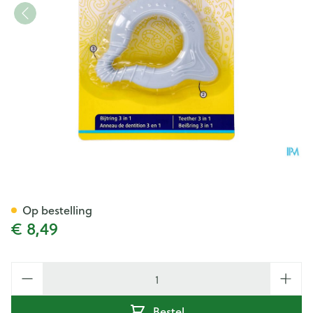
Difrax Bijtring 3in1
Op bestelling
€ 8,49
Aantal
Bestel