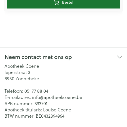
Bestel
Neem contact met ons op
Apotheek Coene
Ieperstraat 3
8980
Zonnebeke
Telefoon:
051 77 88 04
E-mailadres:
info@
apotheekcoene.be
APB nummer:
333701
Apotheek titularis:
Louise Coene
BTW nummer:
BE0432894964