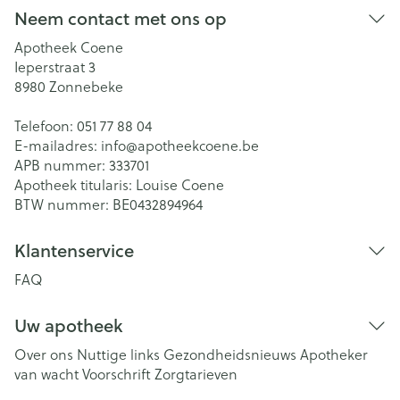
Neem contact met ons op
Apotheek Coene
Ieperstraat 3
8980
Zonnebeke
Telefoon:
051 77 88 04
E-mailadres:
info@
apotheekcoene.be
APB nummer:
333701
Apotheek titularis:
Louise Coene
BTW nummer:
BE0432894964
Klantenservice
FAQ
Uw apotheek
Over ons
Nuttige links
Gezondheidsnieuws
Apotheker
van wacht
Voorschrift
Zorgtarieven