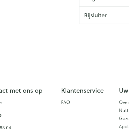
Bijsluiter
ct met ons op
Klantenservice
Uw
e
FAQ
Over
Nutt
e
Gez
Apot
 88 04