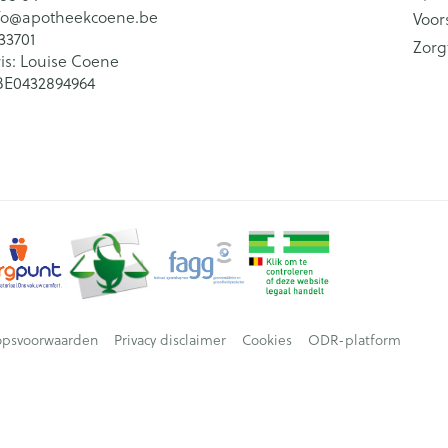
fo@
apotheekcoene.be
Voor
33701
Zorg
is:
Louise Coene
BE0432894964
opsvoorwaarden
Privacy disclaimer
Cookies
ODR-platform