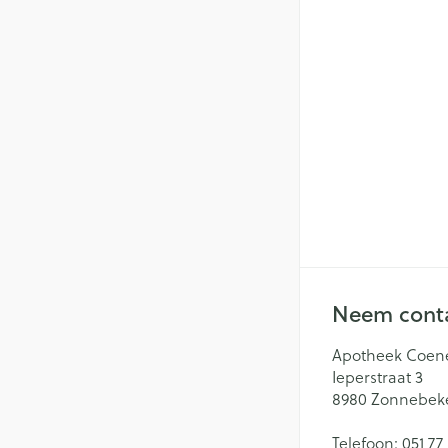
Neem conta
Apotheek Coen
Ieperstraat 3
8980
Zonnebek
Telefoon:
051 77