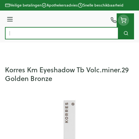
Ga naar de inhoud
Veilige betalingen
Apothekersadvies
Snelle beschikbaarheid
Menu
Zoek
Product, merk, categorie...
Korres Km Eyeshadow Tb Volc.miner.29
Golden Bronze