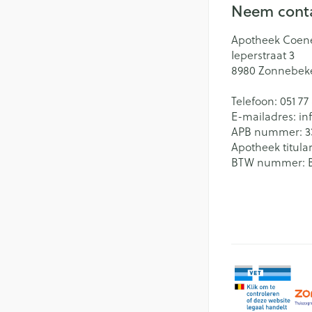
Neem conta
Batterijen
Massagebalsem e
Handhygiëne
Toebehoren
Apotheek Coen
Manicure & pedi
Ieperstraat 3
Hormonaal stelse
Steriel materiaal
8980
Zonnebek
Mond
Telefoon:
051 77
Droge mond
E-mailadres:
in
Gynaecologie
APB nummer:
3
Elektrische tande
Apotheek titular
BTW nummer:
Interdentaal - flo
Kunstgebit
Toon meer