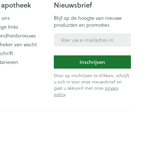
Doffe huid
 apotheek
Nieuwsbrief
 penselen en
er
Arm
er
svoorwerpen
Toon meer
Elleboog
 ons
Blijf op de hoogte van nieuwe
Haar
 - oogpotlood
producten en promoties
ige links
Enkel en voet
Zelfbruiner
en - decubitis
ondheidsnieuws
E-mail adres
Toon meer
er
aduw
heker van wacht
schrift
er
Scheren
Inschrijven
tarieven
n
ys en -druppels
Door op inschrijven te klikken, schrijft
CBD
u zich in voor onze nieuwsbrief en
gaat u akkoord met onze
privacy
policy
.