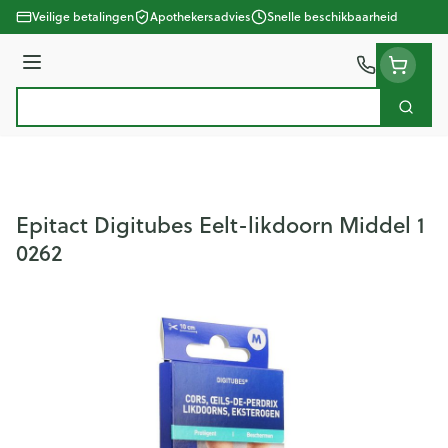
Ga naar de inhoud
Veilige betalingen
Apothekersadvies
Snelle beschikbaarheid
Menu
Zoek
Product, merk, categorie...
Epitact Digitubes Eelt-likdoorn Middel 1
0262