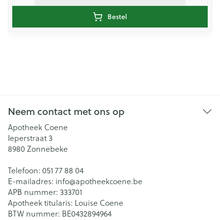
Bestel
Neem contact met ons op
Apotheek Coene
Ieperstraat 3
8980
Zonnebeke
Telefoon:
051 77 88 04
E-mailadres:
info@
apotheekcoene.be
APB nummer:
333701
Apotheek titularis:
Louise Coene
BTW nummer:
BE0432894964