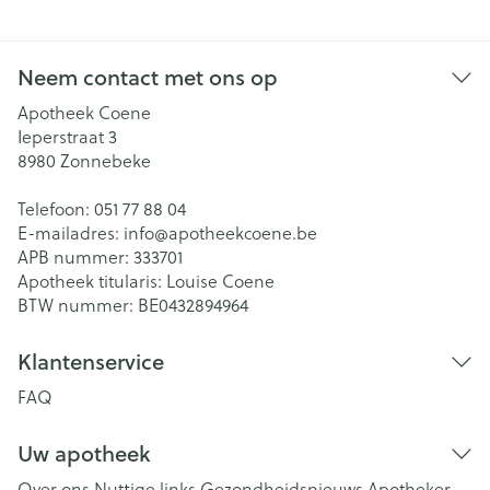
Neem contact met ons op
Apotheek Coene
Ieperstraat 3
8980
Zonnebeke
Telefoon:
051 77 88 04
E-mailadres:
info@
apotheekcoene.be
APB nummer:
333701
Apotheek titularis:
Louise Coene
BTW nummer:
BE0432894964
Klantenservice
FAQ
Uw apotheek
Over ons
Nuttige links
Gezondheidsnieuws
Apotheker