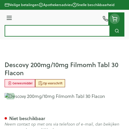
Ga naar de inhoud
Veilige betalingen
Apothekersadvies
Snelle beschikbaarheid
Menu
Zoek
Product, merk, categorie...
Descovy 200mg/10mg Filmomh Tabl 30
Flacon
Geneesmiddel
Op voorschrift
Descovy 200mg/10mg Filmomh
Niet beschikbaar
Neem contact op met ons via telefoon of e-mail, dan bekijken