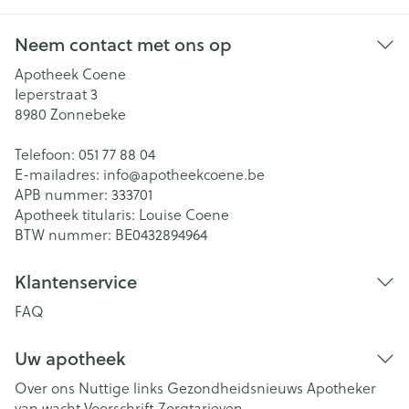
Neem contact met ons op
Apotheek Coene
Ieperstraat 3
8980
Zonnebeke
Telefoon:
051 77 88 04
E-mailadres:
info@
apotheekcoene.be
APB nummer:
333701
Apotheek titularis:
Louise Coene
BTW nummer:
BE0432894964
Klantenservice
FAQ
Uw apotheek
Over ons
Nuttige links
Gezondheidsnieuws
Apotheker
van wacht
Voorschrift
Zorgtarieven