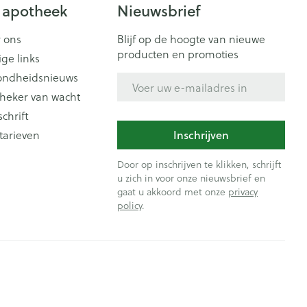
Doffe huid
 penselen en
 apotheek
Nieuwsbrief
er
Arm
er
svoorwerpen
Toon meer
Elleboog
 ons
Blijf op de hoogte van nieuwe
Haar
 - oogpotlood
producten en promoties
ige links
Enkel en voet
Zelfbruiner
en - decubitis
ondheidsnieuws
E-mail adres
Toon meer
er
aduw
heker van wacht
schrift
er
Scheren
tarieven
Inschrijven
n
ys en -druppels
Door op inschrijven te klikken, schrijft
CBD
u zich in voor onze nieuwsbrief en
gaat u akkoord met onze
privacy
policy
.