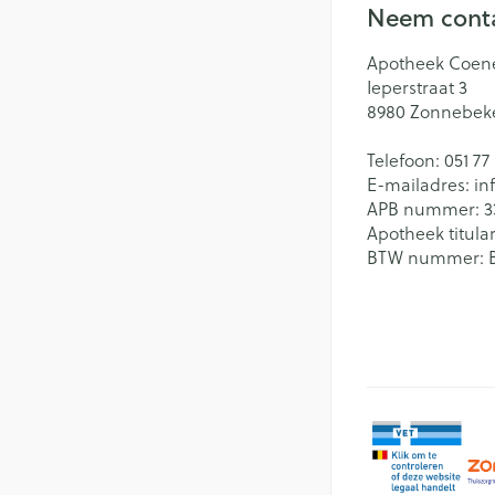
Neem conta
Batterijen
Massagebalsem e
Handhygiëne
Toebehoren
Apotheek Coen
Manicure & pedi
Ieperstraat 3
Steriel materiaal
Hormonaal stelse
8980
Zonnebek
Mond
Telefoon:
051 77
Droge mond
E-mailadres:
in
Gynaecologie
APB nummer:
3
Elektrische tande
Apotheek titular
BTW nummer:
Interdentaal - flo
Kunstgebit
Toon meer