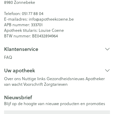
8980
Zonnebeke
Telefoon:
051 77 88 04
E-mailadres:
info@
apotheekcoene.be
APB nummer:
333701
Apotheek titularis:
Louise Coene
BTW nummer:
BE0432894964
Klantenservice
FAQ
Uw apotheek
Over ons
Nuttige links
Gezondheidsnieuws
Apotheker
van wacht
Voorschrift
Zorgtarieven
Nieuwsbrief
Blijf op de hoogte van nieuwe producten en promoties
E-mail adres