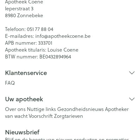
Apotheek Coene
Ieperstraat 3
8980
Zonnebeke
Telefoon:
051 77 88 04
E-mailadres:
info@
apotheekcoene.be
APB nummer:
333701
Apotheek titularis:
Louise Coene
BTW nummer:
BE0432894964
Klantenservice
FAQ
Uw apotheek
Over ons
Nuttige links
Gezondheidsnieuws
Apotheker
van wacht
Voorschrift
Zorgtarieven
Nieuwsbrief
Blijf op de hoogte van nieuwe producten en promoties