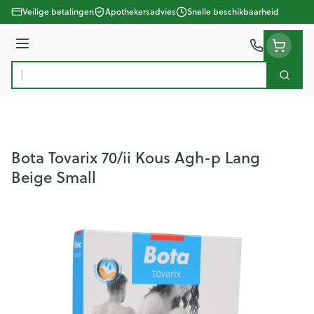
Ga naar de inhoud
Veilige betalingen
Apothekersadvies
Snelle beschikbaarheid
Menu
Zoek
Product, merk, categorie...
Bota Tovarix 70/ii Kous Agh-p Lang
Beige Small