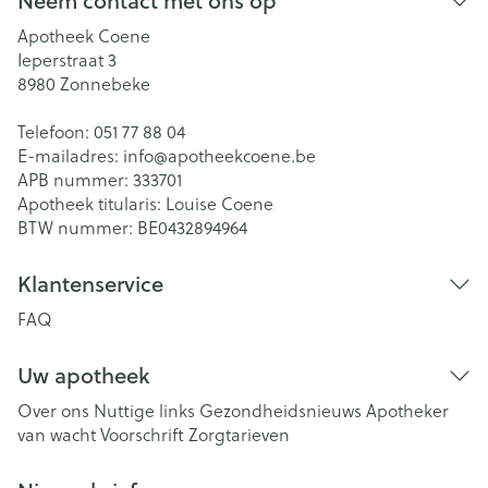
Neem contact met ons op
Apotheek Coene
Ieperstraat 3
8980
Zonnebeke
Telefoon:
051 77 88 04
E-mailadres:
info@
apotheekcoene.be
APB nummer:
333701
Apotheek titularis:
Louise Coene
BTW nummer:
BE0432894964
Klantenservice
FAQ
Uw apotheek
Over ons
Nuttige links
Gezondheidsnieuws
Apotheker
van wacht
Voorschrift
Zorgtarieven