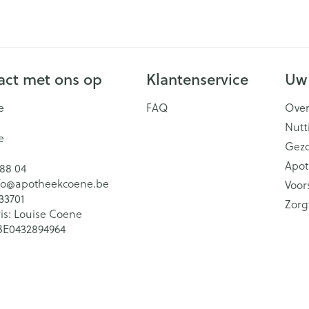
ct met ons op
Klantenservice
Uw
e
FAQ
Over
Nutt
e
Gez
Apot
 88 04
fo@
apotheekcoene.be
Voor
33701
Zorg
is:
Louise Coene
BE0432894964