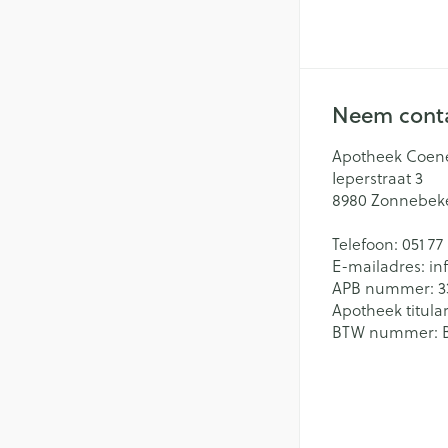
Neem conta
Apotheek Coen
Ieperstraat 3
8980
Zonnebek
Telefoon:
051 77
E-mailadres:
in
APB nummer:
3
Apotheek titular
BTW nummer: