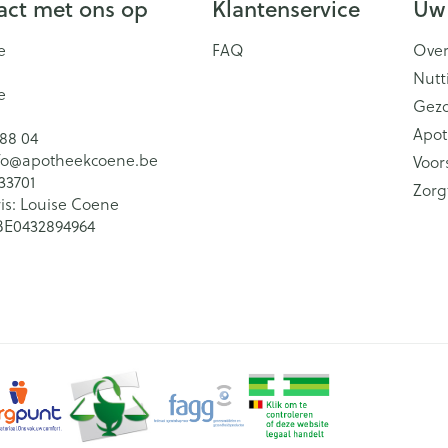
ct met ons op
Klantenservice
Uw
e
FAQ
Over
Nutt
e
Gez
Apot
 88 04
fo@
apotheekcoene.be
Voor
33701
Zorg
is:
Louise Coene
BE0432894964