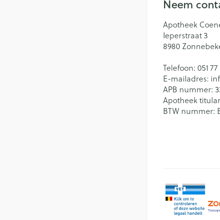
Neem conta
Apotheek Coen
Ieperstraat 3
8980
Zonnebek
Telefoon:
051 77
E-mailadres:
in
APB nummer:
3
Apotheek titular
BTW nummer: