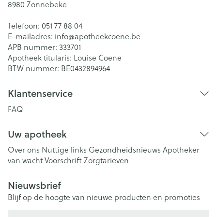
8980
Zonnebeke
Telefoon:
051 77 88 04
E-mailadres:
info@
apotheekcoene.be
APB nummer:
333701
Apotheek titularis:
Louise Coene
BTW nummer:
BE0432894964
Klantenservice
FAQ
Uw apotheek
Over ons
Nuttige links
Gezondheidsnieuws
Apotheker
van wacht
Voorschrift
Zorgtarieven
Nieuwsbrief
Blijf op de hoogte van nieuwe producten en promoties
E-mail adres