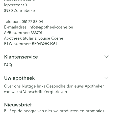
Ieperstraat 3
8980
Zonnebeke
Telefoon:
051 77 88 04
E-mailadres:
info@
apotheekcoene.be
APB nummer:
333701
Apotheek titularis:
Louise Coene
BTW nummer:
BE0432894964
Klantenservice
FAQ
Uw apotheek
Over ons
Nuttige links
Gezondheidsnieuws
Apotheker
van wacht
Voorschrift
Zorgtarieven
Nieuwsbrief
Blijf op de hoogte van nieuwe producten en promoties