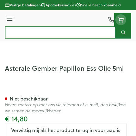
Ga naar de inhoud
Veilige betalingen
Apothekersadvies
Snelle beschikbaarheid
Menu
Zoek
Product, merk, categorie...
Asterale Gember Papillon Ess Olie 5ml
Asterale Gember Papillon Ess
Niet beschikbaar
Neem contact op met ons via telefoon of e-mail, dan bekijken
we samen de mogelijkheden.
€ 14,80
Verwittig mij als het product terug in voorraad is