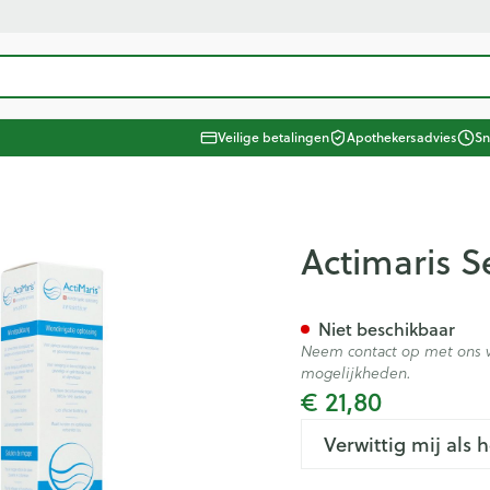
ategorie...
Veilige betalingen
Apothekersadvies
Sn
 Schoonheid, verzorging en hygiëne
Dieet, voeding en vitamines
 Zwangerschap en kinderen
taliteit 50+
 Natuur geneeskunde
 Thuiszorg en EHBO
Dieren en insecten
 Geneesmiddelen
Neus
Vitamines en supplementen
Kinderen
Wondzorg
Zonnebe
Aerosolt
Dierenv
Minerale
ten
Zicht
Oliën
Kat
Urinewegen
Spieren 
Kruiden
tonica
ging en hygiëne categorie
is Sensitive 300ml
Actimaris S
rren
r
ngerie
Spray
Vitamine A
Luizen
Vilt
Aftersun
Aerosol t
Hond
Mineral
 en
Antioxydanten - detox
Tanden
Handschoenen
Lippen
Aerosol a
Kat
Pijn en koorts
en -stolling
Seksualiteit
Gemmotherapie
Duiven en vogels
Steunko
Licht- e
itamines categorie
Vitamin
Ogen
Niet beschikbaar
ing
naties
Aminozuren
Verzorging en hygiëne
Wondhelend
Zonneba
Zuurstof
Andere d
tenbeten
baby - kinderen
Neem contact op met ons v
& gel
en sokken
inderen categorie
pplementen
Oogspoeling
Calcium
Vitamines en supplementen
Brandwonden
Voorbere
mogelijkheden.
Huid
el
Snurken
Oligo-elementen
Wondzorg
Zware b
Fytother
€ 21,80
Diabetes
Gemoed 
Oogdruppels
Toon meer
Toon meer
Toon meer
Toon me
Spieren en gewrichten
orie
cet
Ontsmett
Verwittig mij als 
Creme - gel
Bloedgl
Schimme
n pancreas
Voedingstherapie & welzijn
EHBO
Hygiëne
e categorie
Nagels en hoeven
Droge ogen
Teststri
Vlooien 