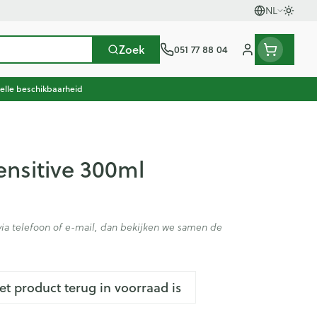
NL
Oversc
Talen
Zoek
051 77 88 04
Klant menu
elle beschikbaarheid
scherming
herapie en zuurstof
oeding
n, vitaminen en
Seksualiteit en intieme
Naalden en spuiten
Mond en keel
en gewrichten
thee
Pillendozen
Plantaardige olie
Oren
hygiene
ensitive 300ml
oestellen
Spuiten
Zuigtabletten
en
Condooms en anticonceptie
ccessoires
Oplossing voor injectie
Spray - oplossing
usen
n warmtetherapie
Batterijen
Homeopathie
Ogen
en
Intiem welzijn
nk
ieren
Naalden
ia telefoon of e-mail, dan bekijken we samen de
Intieme verzorging
Anesthesie
iding zon
Naalden voor insulinepen -
enen
apie
Mond, muil of snavel
Massage
pennaalden
en stress
er
en en desinfecteren
Toon meer
Toon meer
het product terug in voorraad is
ucosemeter
Diagnostica
ls
Vacht, huid of pluimen
ps en naalden
en teken