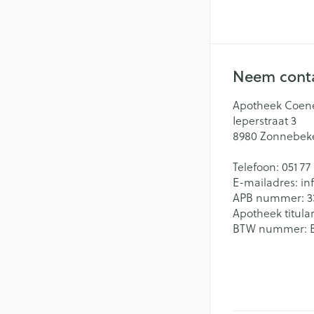
Neem conta
Apotheek Coen
Ieperstraat 3
8980
Zonnebek
Telefoon:
051 77
E-mailadres:
in
APB nummer:
3
Apotheek titular
BTW nummer: