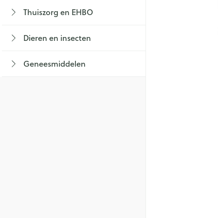
Lichaamsverzorg
Braken
Thuiszorg en EHBO
Thee, Kruidenthe
Fopspenen en acc
Toon submenu voor Thuiszorg en EHBO
Bad en douche
Lingerie
Laxeermiddelen
Babyvoeding
Luiers
Dieren en insecten
Honden
Deodorant
Toon meer
Sportvoeding
Tandjes
BH's
Toon submenu voor Dieren en insecten 
Zeer droge, geïrr
Specifieke voedi
Voeding - melk
Zwangerschapsli
Geneesmiddelen
huidproblemen
Aambeien
Toon submenu voor Geneesmiddelen ca
Toon meer
Toon meer
Ontharen en epi
Incontinentie
Toon meer
Ademhalingsstel
Onderleggers
Luierbroekje
Lippen
Inlegverband
Voedend
Hoest
Incontinentieslips
Koortsblazen
Droge hoest
Toon meer
Diepzittende slij
Handen
Combinatie drog
Thuiszorg
slijmhoest
Handverzorging