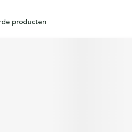
Nagels
Make-up
Toon me
n inhalatie
Badkam
gebruik
Nagellak
cure
rde producten
Bed
Anti tumor middelen
Eyeliner
Oor
l
Kalk- en schimmelnagels
Doorligg
Mascara
ar carrouselnavigatie te gaan
Nagelbijten
de elementen van de carrousel is mogelijk met de tabtoets. Je
el over te slaan
Toon me
Oogsch
Nagelversterkend
Neus
Toon me
Toon meer
nborstels
Tablette
Snurken
s
Neusspra
Supplementen