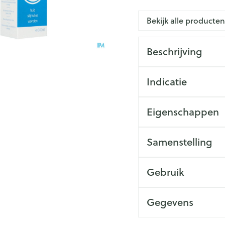
ing
Zenuwstelsel
Koortsbla
e
essoires
Ogen
Podologie
Bad en 
Overige 
Bekijk alle producte
 categorie
Jeuk
Oren
Neus
Cold - Hot therapie -
Naalden 
Spieren en gewrichten
Spijsver
warm/koud
Insecte
Slapeloosheid, spanning en
Oordopjes
Keel
Toon me
categorie
Beschrijving
Luizen
stress
iteerde huid en
Verbanddozen
ng
ngerie
Oorreiniging
Botten, spieren en gewrichten
tegorie
Medische hulpmiddelen
Stoma
Indicatie
Oordruppels
Toon meer
Parfums
leren
Toon meer
Acne
Stoppen met roken
Stomaza
Eigenschappen
Voeten en benen
sel
Stomapla
Diagnosetesten en
Specifie
Droge voeten, eelt en kloven
meetapparatuur
Accessoi
Ogen
Infecties
Samenstelling
Lichaams
Blaren
Alcoholtest
Ooginfec
Deodora
Instrum
Eelt
Gebruik
Bloeddrukmeter
Anti alle
Immuniteit
Gezichts
Eksteroog - likdoorn
inflamma
Cholesteroltest
mhoest
Gegevens
Toon meer
Ontzwel
Ergonom
Hartslagmeter
e hoest en
Make-u
Glauco
Allergie
Toon meer
Ademhali