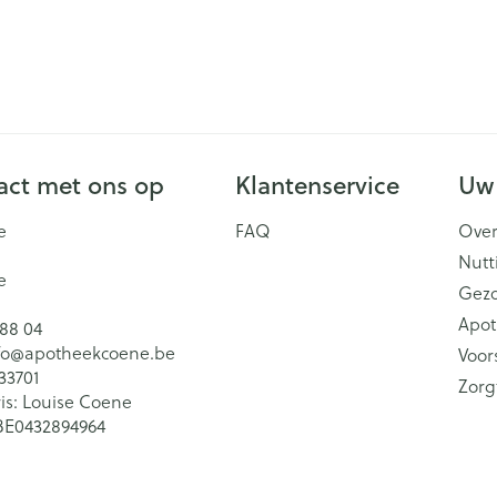
ct met ons op
Klantenservice
Uw
e
FAQ
Over
Nutt
e
Gez
Apot
 88 04
fo@
apotheekcoene.be
Voor
33701
Zorg
is:
Louise Coene
BE0432894964