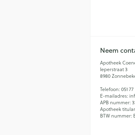
Neem conta
Apotheek Coen
Ieperstraat 3
8980
Zonnebek
Telefoon:
051 77
E-mailadres:
in
APB nummer:
3
Apotheek titular
BTW nummer: