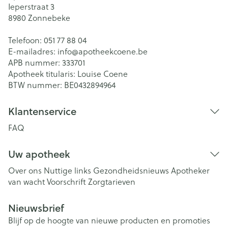
Ieperstraat 3
8980
Zonnebeke
Telefoon:
051 77 88 04
E-mailadres:
info@
apotheekcoene.be
APB nummer:
333701
Apotheek titularis:
Louise Coene
BTW nummer:
BE0432894964
Klantenservice
FAQ
Uw apotheek
Over ons
Nuttige links
Gezondheidsnieuws
Apotheker
van wacht
Voorschrift
Zorgtarieven
Nieuwsbrief
Blijf op de hoogte van nieuwe producten en promoties