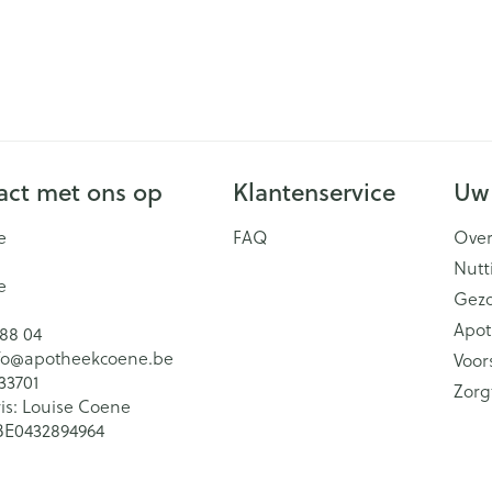
ct met ons op
Klantenservice
Uw
e
FAQ
Over
Nutt
e
Gez
Apot
 88 04
fo@
apotheekcoene.be
Voor
33701
Zorg
is:
Louise Coene
BE0432894964