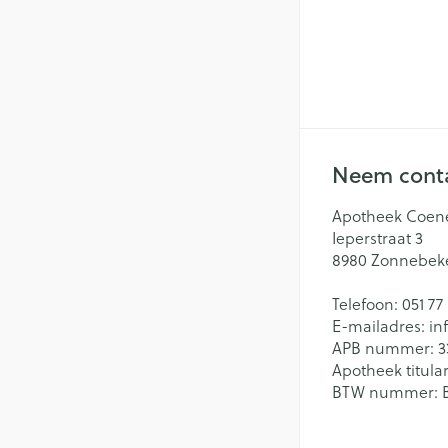
Neem conta
Apotheek Coen
Ieperstraat 3
8980
Zonnebek
Telefoon:
051 77
E-mailadres:
in
APB nummer:
3
Apotheek titular
BTW nummer: