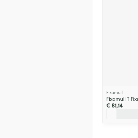
Fixomull
Fixomull T Fi
€ 81,14
Aantal