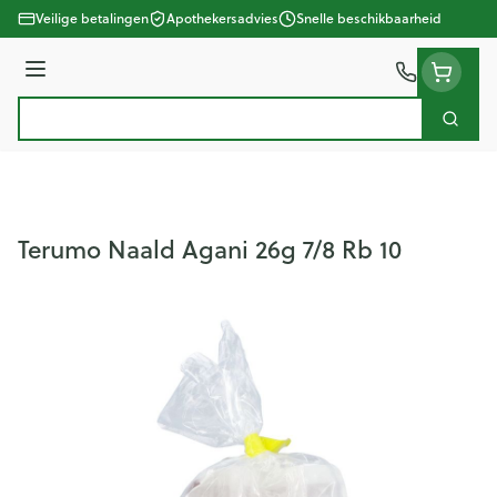
Ga naar de inhoud
Veilige betalingen
Apothekersadvies
Snelle beschikbaarheid
Menu
Zoek
Product, merk, categorie...
Terumo Naald Agani 26g 7/8 Rb 10