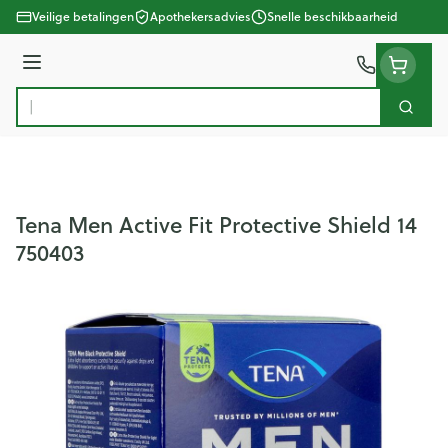
Ga naar de inhoud
Veilige betalingen
Apothekersadvies
Snelle beschikbaarheid
Menu
Zoek
Product, merk, categorie...
Tena Men Active Fit Protective Shield 14
750403