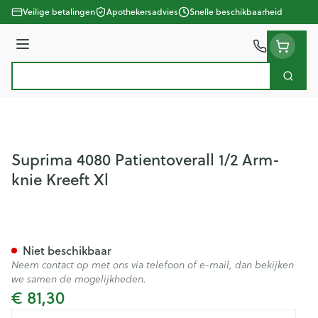
Ga naar de inhoud
Veilige betalingen
Apothekersadvies
Snelle beschikbaarheid
Menu
Zoek
Product, merk, categorie...
Suprima 4080 Patientoverall 1/2 Arm-
knie Kreeft Xl
Suprima 4080 Patientoverall 1
Niet beschikbaar
Neem contact op met ons via telefoon of e-mail, dan bekijken
we samen de mogelijkheden.
€ 81,30