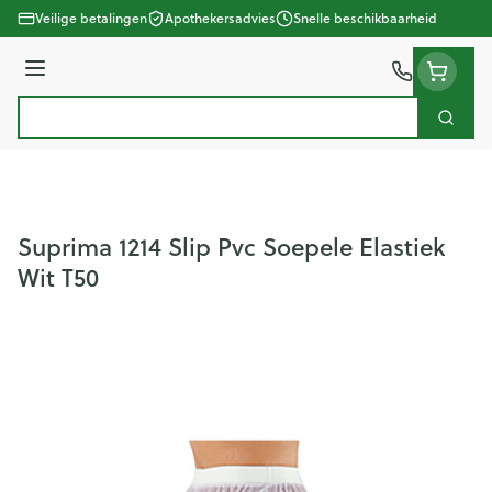
Ga naar de inhoud
Veilige betalingen
Apothekersadvies
Snelle beschikbaarheid
Menu
Zoek
Product, merk, categorie...
Suprima 1214 Slip Pvc Soepele Elastiek
Wit T50