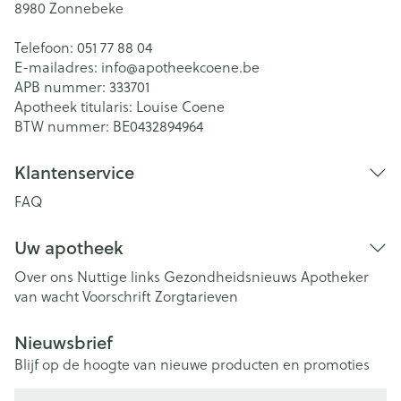
8980
Zonnebeke
Telefoon:
051 77 88 04
E-mailadres:
info@
apotheekcoene.be
APB nummer:
333701
Apotheek titularis:
Louise Coene
BTW nummer:
BE0432894964
Klantenservice
FAQ
Uw apotheek
Over ons
Nuttige links
Gezondheidsnieuws
Apotheker
van wacht
Voorschrift
Zorgtarieven
Nieuwsbrief
Blijf op de hoogte van nieuwe producten en promoties
E-mail adres