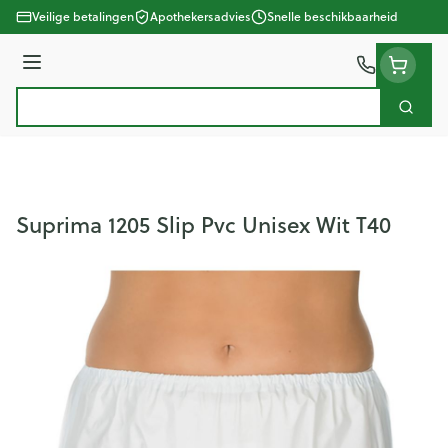
Ga naar de inhoud
Veilige betalingen
Apothekersadvies
Snelle beschikbaarheid
Menu
Zoek
Product, merk, categorie...
Suprima 1205 Slip Pvc Unisex Wit T40