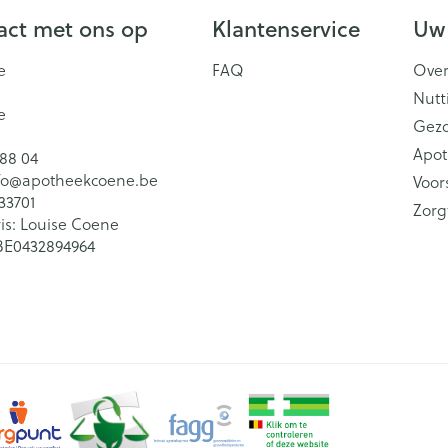
ct met ons op
Klantenservice
Uw
e
FAQ
Over
Nutt
e
Gez
Apot
 88 04
fo@
apotheekcoene.be
Voor
33701
Zorg
is:
Louise Coene
BE0432894964