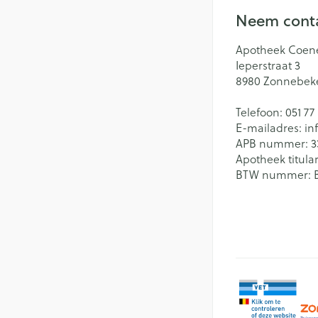
Neem conta
Apotheek Coen
Ieperstraat 3
8980
Zonnebek
Telefoon:
051 77
E-mailadres:
in
APB nummer:
3
Apotheek titular
BTW nummer: