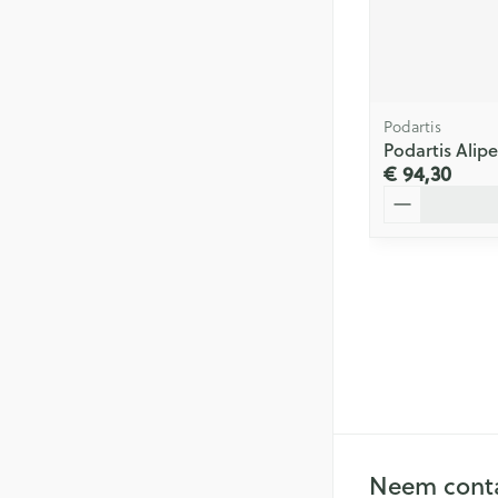
Podartis
Podartis Alip
€ 94,30
Aantal
Neem conta