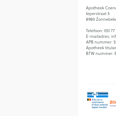
Apotheek Coen
Ieperstraat 3
8980
Zonnebek
Telefoon:
051 77
E-mailadres:
in
APB nummer:
3
Apotheek titular
BTW nummer: