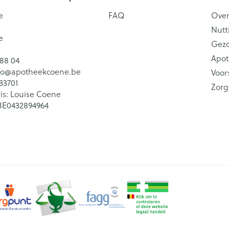
e
FAQ
Over
Nutt
e
Gez
Apot
 88 04
fo@
apotheekcoene.be
Voor
33701
Zorg
is:
Louise Coene
BE0432894964