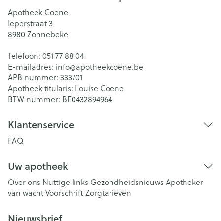
Apotheek Coene
Ieperstraat 3
8980
Zonnebeke
Telefoon:
051 77 88 04
E-mailadres:
info@
apotheekcoene.be
APB nummer:
333701
Apotheek titularis:
Louise Coene
BTW nummer:
BE0432894964
Klantenservice
FAQ
Uw apotheek
Over ons
Nuttige links
Gezondheidsnieuws
Apotheker
van wacht
Voorschrift
Zorgtarieven
Nieuwsbrief