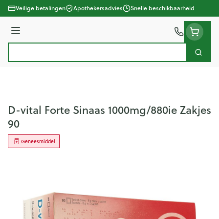
Ga naar de inhoud
Veilige betalingen
Apothekersadvies
Snelle beschikbaarheid
Menu
Zoek
Product, merk, categorie...
D-vital Forte Sinaas 1000mg/880ie Zakjes
90
Geneesmiddel