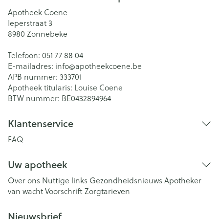
Apotheek Coene
Ieperstraat 3
8980
Zonnebeke
Telefoon:
051 77 88 04
E-mailadres:
info@
apotheekcoene.be
APB nummer:
333701
Apotheek titularis:
Louise Coene
BTW nummer:
BE0432894964
Klantenservice
FAQ
Uw apotheek
Over ons
Nuttige links
Gezondheidsnieuws
Apotheker
van wacht
Voorschrift
Zorgtarieven
Nieuwsbrief