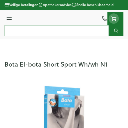
Ga naar de inhoud
Veilige betalingen
Apothekersadvies
Snelle beschikbaarheid
Menu
Zoek
Product, merk, categorie...
Bota El-bota Short Sport Wh/wh N1