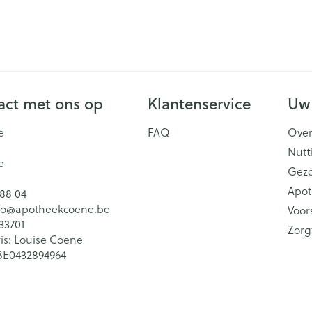
ct met ons op
Klantenservice
Uw
e
FAQ
Over
Nutt
e
Gez
Apot
 88 04
fo@
apotheekcoene.be
Voor
33701
Zorg
is:
Louise Coene
BE0432894964