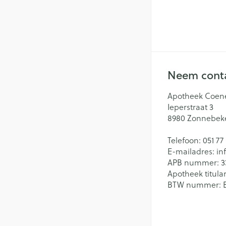
Neem conta
Apotheek Coen
Ieperstraat 3
8980
Zonnebek
Telefoon:
051 77
E-mailadres:
in
APB nummer:
3
Apotheek titular
BTW nummer: