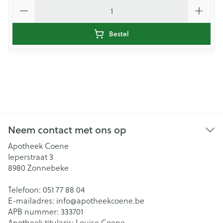
Aantal
Bestel
Neem contact met ons op
Apotheek Coene
Ieperstraat 3
8980
Zonnebeke
Telefoon:
051 77 88 04
E-mailadres:
info@
apotheekcoene.be
APB nummer:
333701
Apotheek titularis:
Louise Coene