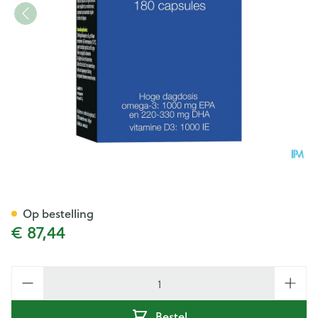
Zenixx 500 D Caps 180
Op bestelling
€ 87,44
Aantal
Bestel