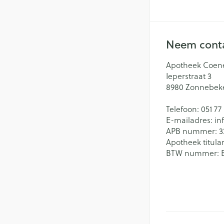
Neem conta
Apotheek Coen
Ieperstraat 3
8980
Zonnebek
Telefoon:
051 77
E-mailadres:
in
APB nummer:
3
Apotheek titular
BTW nummer: