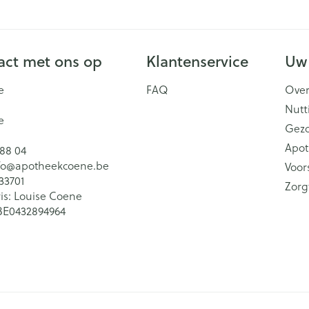
ct met ons op
Klantenservice
Uw
e
FAQ
Over
Nutt
e
Gez
Apot
 88 04
fo@
apotheekcoene.be
Voor
33701
Zorg
is:
Louise Coene
BE0432894964