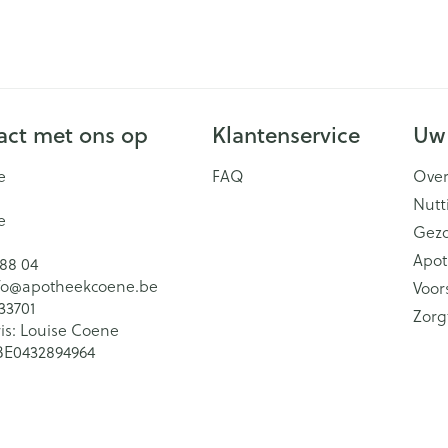
ct met ons op
Klantenservice
Uw
e
FAQ
Over
Nutt
e
Gez
Apot
 88 04
fo@
apotheekcoene.be
Voor
33701
Zorg
is:
Louise Coene
BE0432894964