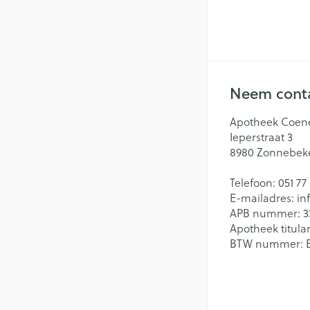
Neem conta
Apotheek Coen
Ieperstraat 3
8980
Zonnebek
Telefoon:
051 77
E-mailadres:
in
APB nummer:
3
Apotheek titular
BTW nummer: