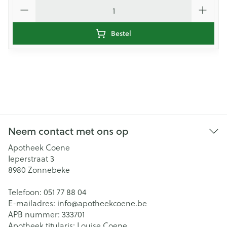
Aantal
Bestel
Neem contact met ons op
Apotheek Coene
Ieperstraat 3
8980
Zonnebeke
Telefoon:
051 77 88 04
E-mailadres:
info@
apotheekcoene.be
APB nummer:
333701
Apotheek titularis:
Louise Coene